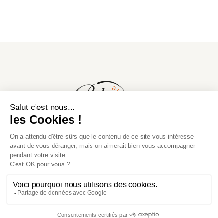
Tonnellerie Bel Air
42, route de Créon
33360 Cénac