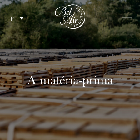
PT
A matéria-prima