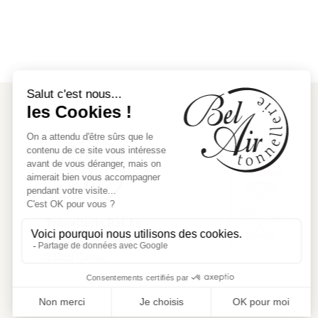
Tonnellerie Bel Air
42, route de Créon
33360 Cénac