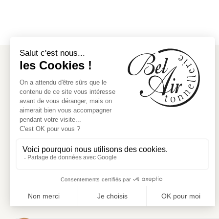
Tonnellerie Bel Air
42, route de Créon
33360 Cénac